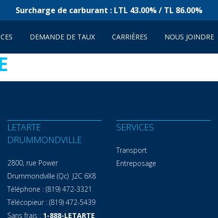
Surcharge de carburant : LTL 43.00% / TL 86.00%
ICES
DEMANDE DE TAUX
CARRIÈRES
NOUS JOINDRE
E
LETARTE
SERVICES
DRUMMONDVILLE
Transport
2800, rue Power
Entreposage
Drummondville (Qc) J2C 6X8
Téléphone :
(819) 472-3321
Télécopieur :
(819) 472-5439
Sans frais :
1-888-LETARTE