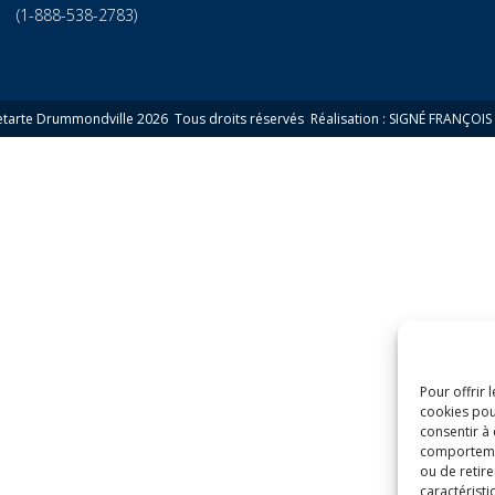
(1-888-538-2783)
etarte Drummondville 2026 Tous droits réservés
Réalisation : SIGNÉ FRANÇOIS
Pour offrir 
cookies pou
consentir à
comportement
ou de retire
caractéristi