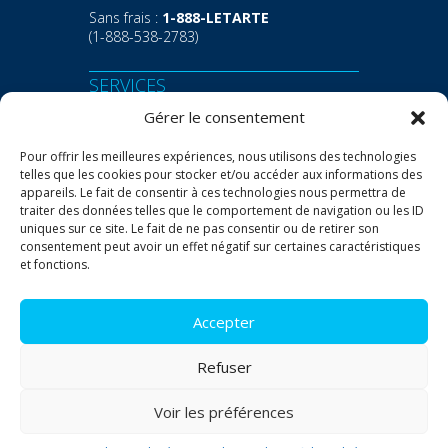
Sans frais :
1-888-LETARTE
(1-888-538-2783)
SERVICES
Gérer le consentement
Transport
Entreposage
Pour offrir les meilleures expériences, nous utilisons des technologies
telles que les cookies pour stocker et/ou accéder aux informations des
appareils. Le fait de consentir à ces technologies nous permettra de
OUTILS
traiter des données telles que le comportement de navigation ou les ID
uniques sur ce site. Le fait de ne pas consentir ou de retirer son
Demande de taux
consentement peut avoir un effet négatif sur certaines caractéristiques
Repérage express
et fonctions.
Documents utiles
Accepter
Politique de témoins
Refuser
Politique de confidentialité
Voir les préférences
© Letarte Drummondville 2026 Tous droits réservés