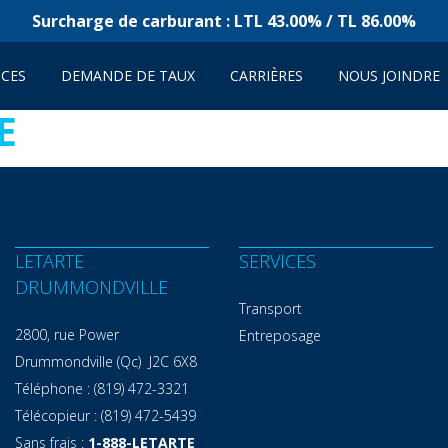
Surcharge de carburant : LTL 43.00% / TL 86.00%
ICES
DEMANDE DE TAUX
CARRIÈRES
NOUS JOINDRE
E
LETARTE
SERVICES
DRUMMONDVILLE
Transport
2800, rue Power
Entreposage
Drummondville (Qc) J2C 6X8
Téléphone :
(819) 472-3321
Télécopieur :
(819) 472-5439
Sans frais :
1-888-LETARTE