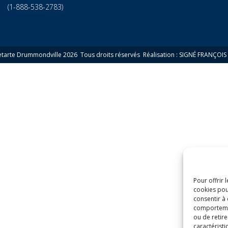
(1-888-538-2783)
etarte Drummondville 2026 Tous droits réservés
Réalisation : SIGNÉ FRANÇOIS
Pour offrir 
cookies pou
consentir à
comportement
ou de retire
caractéristi