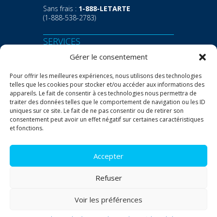
Sans frais :
1-888-LETARTE
(1-888-538-2783)
SERVICES
Gérer le consentement
Transport
Entreposage
Pour offrir les meilleures expériences, nous utilisons des technologies
telles que les cookies pour stocker et/ou accéder aux informations des
appareils. Le fait de consentir à ces technologies nous permettra de
OUTILS
traiter des données telles que le comportement de navigation ou les ID
uniques sur ce site. Le fait de ne pas consentir ou de retirer son
Demande de taux
consentement peut avoir un effet négatif sur certaines caractéristiques
Repérage express
et fonctions.
Documents utiles
Accepter
Politique de témoins
Refuser
Politique de confidentialité
Voir les préférences
© Letarte Drummondville 2026 Tous droits réservés