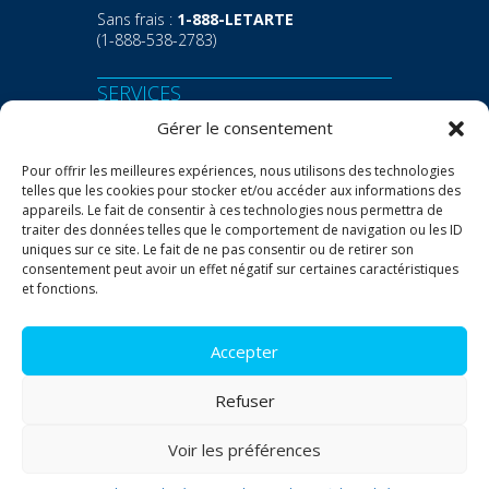
Sans frais :
1-888-LETARTE
(1-888-538-2783)
SERVICES
Gérer le consentement
Transport
Entreposage
Pour offrir les meilleures expériences, nous utilisons des technologies
telles que les cookies pour stocker et/ou accéder aux informations des
appareils. Le fait de consentir à ces technologies nous permettra de
OUTILS
traiter des données telles que le comportement de navigation ou les ID
uniques sur ce site. Le fait de ne pas consentir ou de retirer son
Demande de taux
consentement peut avoir un effet négatif sur certaines caractéristiques
Repérage express
et fonctions.
Documents utiles
Accepter
Politique de témoins
Refuser
Politique de confidentialité
Voir les préférences
© Letarte Drummondville 2026 Tous droits réservés